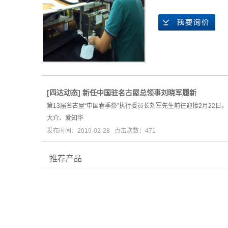
[
四达动态
]
新任中国驻名古屋总领事刘晓军履新
第13届名古屋“中国春季祭”执行委员长刘军先生前往迎接2月2
大介、爱知华
发布时间：2019-02-28 点击次数：471
推荐产品