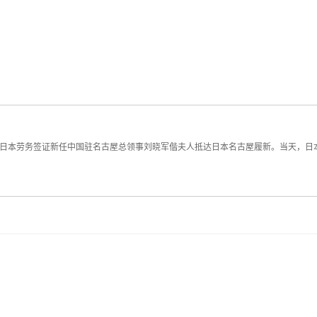
2日，日本劳务签证新任中国驻名古屋总领事刘晓军偕夫人抵达日本名古屋履新。当天，