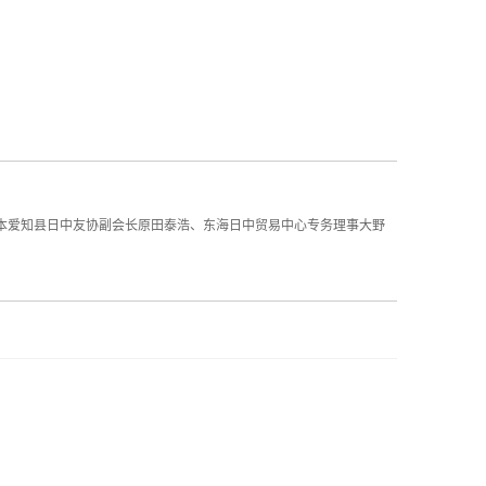
日本爱知县日中友协副会长原田泰浩、东海日中贸易中心专务理事大野